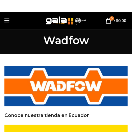
0
/
$
0.00
Wadfow
Conoce nuestra tienda en Ecuador